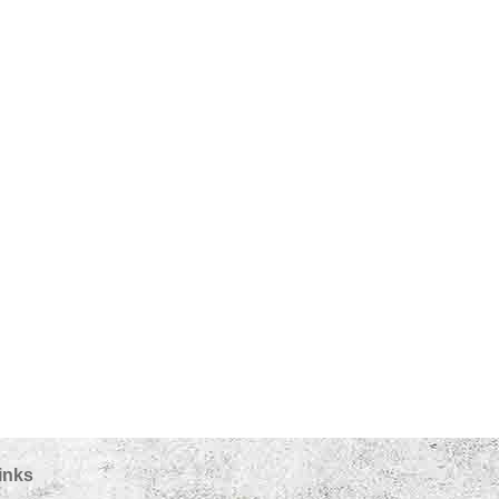
inks
32