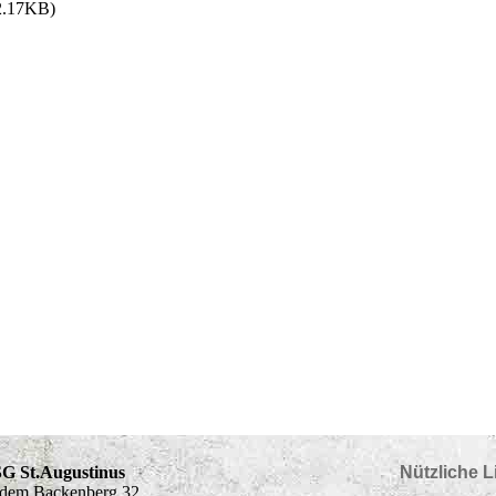
2.17KB)
PSG St.Augustinus
Nützliche L
uf dem Backenberg 