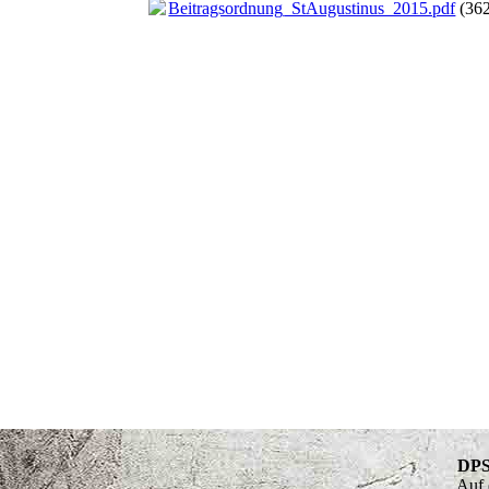
Beitragsordnung_StAugustinus_2015.pdf
(36
D
A